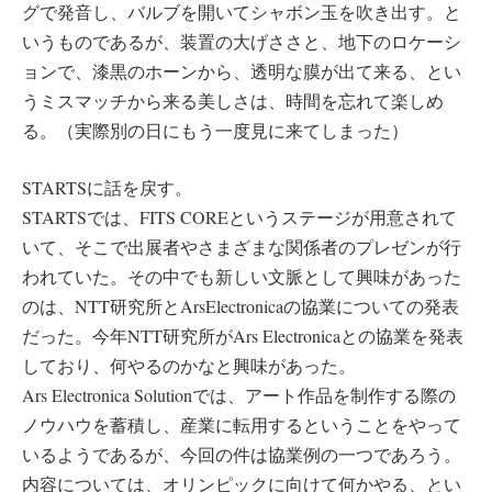
グで発音し、バルブを開いてシャボン玉を吹き出す。と
いうものであるが、装置の大げささと、地下のロケーシ
ョンで、漆黒のホーンから、透明な膜が出て来る、とい
うミスマッチから来る美しさは、時間を忘れて楽しめ
る。（実際別の日にもう一度見に来てしまった）
STARTSに話を戻す。
STARTSでは、FITS COREというステージが用意されて
いて、そこで出展者やさまざまな関係者のプレゼンが行
われていた。その中でも新しい文脈として興味があった
のは、NTT研究所とArsElectronicaの協業についての発表
だった。今年NTT研究所がArs Electronicaとの協業を発表
しており、何やるのかなと興味があった。
Ars Electronica Solutionでは、アート作品を制作する際の
ノウハウを蓄積し、産業に転用するということをやって
いるようであるが、今回の件は協業例の一つであろう。
内容については、オリンピックに向けて何かやる、とい