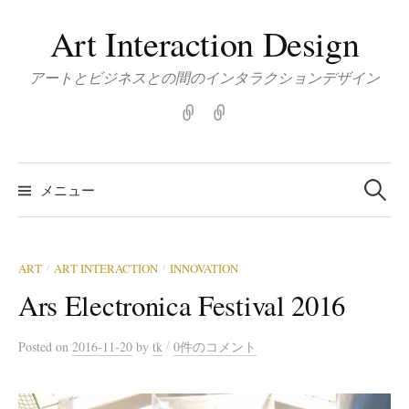
コ
Art Interaction Design
ン
テ
アートとビジネスとの間のインタラクションデザイン
ン
ツ
Home
about
|
へ
こ
ス
検
の
索:
キ
メニュー
ブ
ッ
ロ
プ
グ
に
ART
ART INTERACTION
INNOVATION
/
/
つ
Ars Electronica Festival 2016
い
て
/
Posted
on
2016-11-20
by
tk
0件のコメント