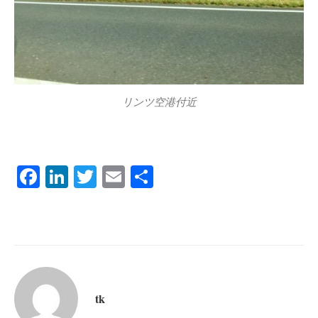
リンツ空港付近
Fa
Li
T
E
共
ce
nk
wi
m
有
bo
ed
tte
ail
ok
In
r
tk