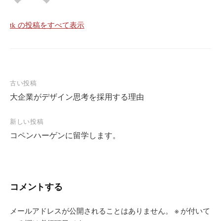
tk の投稿をすべて表示
投
古い投稿
大企業がデザイン思考を採用する理由
稿
ナ
新しい投稿
ビ
コペンハーゲンに留学します。
ゲ
ー
シ
コメントする
ョ
ン
メールアドレスが公開されることはありません。
※
が付いて