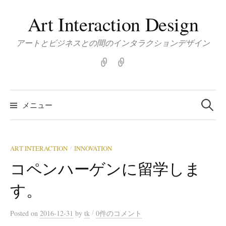
コ
Art Interaction Design
ン
テ
アートとビジネスとの間のインタラクションデザイン
ン
ツ
Home
about
|
へ
こ
ス
検
の
索:
キ
メニュー
ブ
ッ
ロ
プ
グ
に
ART INTERACTION
INNOVATION
/
つ
コペンハーゲンに留学しま
い
て
す。
/
Posted
on
2016-12-31
by
tk
0件のコメント