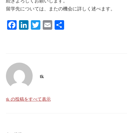
続きよろしくお願いします。
留学先については、またの機会に詳しく述べます。
Fa
Li
T
E
共
ce
nk
wi
m
有
bo
ed
tte
ail
ok
In
r
tk
tk の投稿をすべて表示