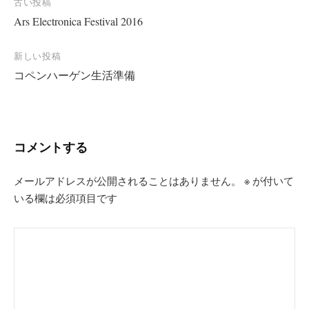
投
古い投稿
Ars Electronica Festival 2016
稿
ナ
新しい投稿
ビ
コペンハーゲン生活準備
ゲ
ー
シ
コメントする
ョ
ン
メールアドレスが公開されることはありません。
※
が付いて
いる欄は必須項目です