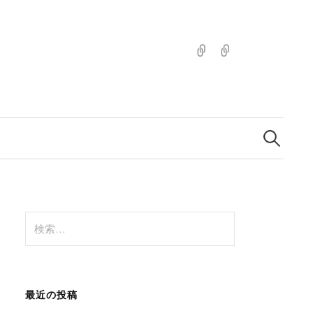
Home
about
|
こ
の
ブ
検
索:
ロ
グ
に
つ
い
検
て
索:
最近の投稿