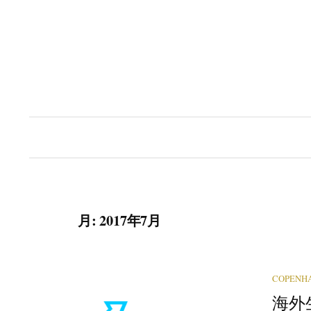
コ
ン
テ
ン
ツ
へ
ス
キ
ッ
プ
月:
2017年7月
COPENH
海外