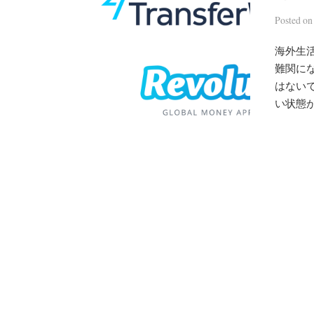
Posted
o
海外生活
難関に
はない
い状態か