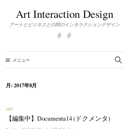
コ
Art Interaction Design
ン
テ
アートとビジネスとの間のインタラクションデザイン
ン
ツ
Home
about
|
へ
こ
ス
検
の
索:
キ
メニュー
ブ
ッ
ロ
プ
グ
に
月:
2017年8月
つ
い
て
ART
【編集中】Documenta14 (ドクメンタ)
/